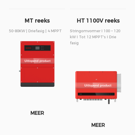
MT reeks
HT 1100V reeks
50-80KW | Driefasig | 4 MPPT
Stringomvormer I 100 – 120
kW I Tot 12 MPPT's I Drie
fasig
MEER
MEER