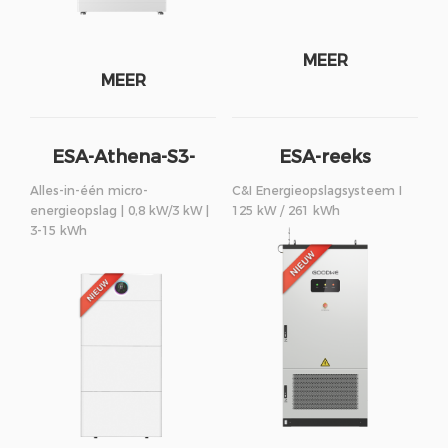
MEER
MEER
ESA-Athena-S3-
ESA-reeks
reeks
Alles-in-één micro-
C&I Energieopslagsysteem I
energieopslag | 0,8 kW/3 kW |
125 kW / 261 kWh
3-15 kWh