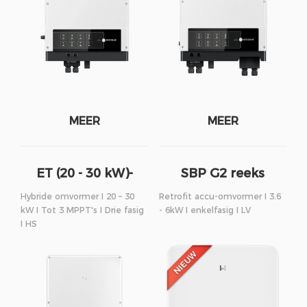
MEER
MEER
ET (20 - 30 kW)-
SBP G2 reeks
reeks
Hybride omvormer I 20 – 30
Retrofit accu-omvormer I 3.6
kW I Tot 3 MPPT's I Drie fasig
- 6kW I enkelfasig I LV
I HS