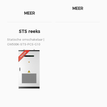
MEER
MEER
STS reeks
250/500kW
Statische omschakelaar |
GW500K-STS-PCS-G10