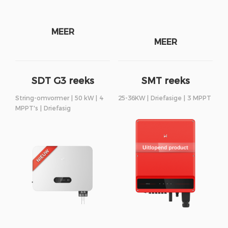
MEER
MEER
SDT G3 reeks
SMT reeks
String-omvormer | 50 kW | 4
25-36KW | Driefasige | 3 MPPT
MPPT's | Driefasig