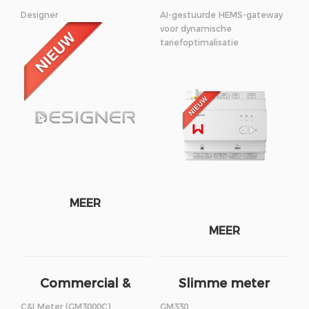
Designer
AI-gestuurde HEMS-gateway
voor dynamische
tariefoptimalisatie
MEER
MEER
Commercial &
Slimme meter
Industrial Meter
C&I Meter (GM3000C)
GM330