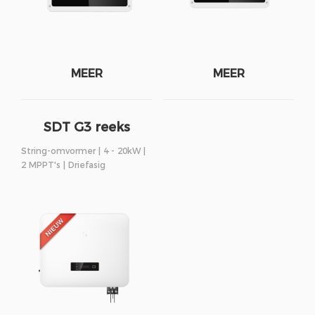
MEER
MEER
SDT G3 reeks
String-omvormer | 4 - 20kW |
2 MPPT's | Driefasig