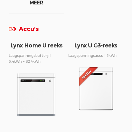
MEER
Accu's
Lynx Home U reeks
Lynx U G3-reeks
Laagspanningsbatterij I
Laagspanningsaccu I 5kWh
5.4kWh – 32.4kWh