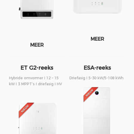
MEER
MEER
ET G2-reeks
ESA-reeks
Hybride omvormer I 12 – 15
Driefasig I 5-30 kW/5-108 kWh
kW I 3 MPPT’s I driefasig I HV