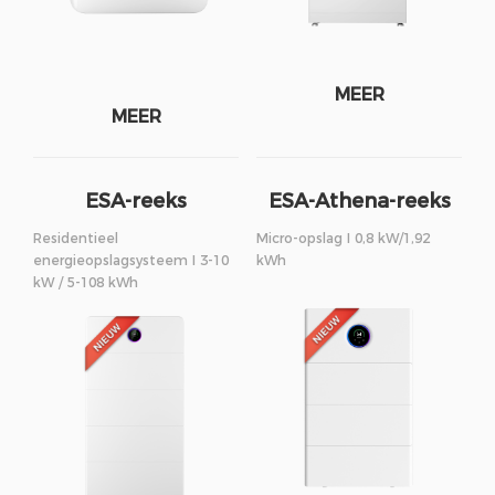
MEER
MEER
ESA-reeks
ESA-Athena-reeks
Residentieel
Micro-opslag I 0,8 kW/1,92
energieopslagsysteem I 3-10
kWh
kW / 5-108 kWh