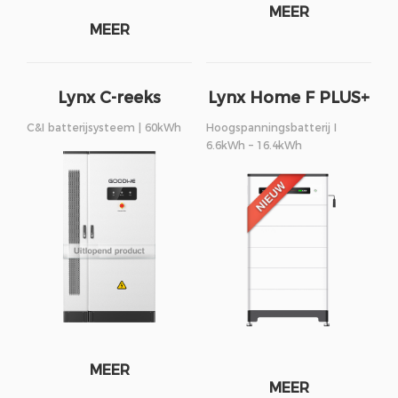
MEER
MEER
Lynx C-reeks
Lynx Home F PLUS+
reeks
C&I batterijsysteem | 60kWh
Hoogspanningsbatterij I
6.6kWh – 16.4kWh
MEER
MEER