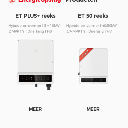
ET PLUS+ reeks
ET 50 reeks
Hybride omvormer I 5 – 10kW I
Hybride omvormer I 40/50kW I
2 MPPT's I Drie fasig I HS
3/4 MPPT's I Driefasig I HV
MEER
MEER