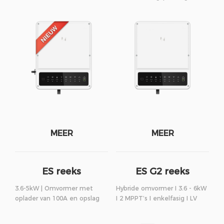
MEER
MEER
ES reeks
ES G2 reeks
3.6-5kW | Omvormer met
Hybride omvormer I 3.6 - 6kW
oplader van 100A en opslag
I 2 MPPT’s I enkelfasig I LV