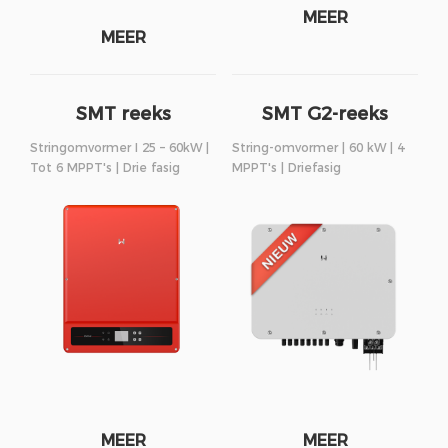
MEER
MEER
SMT reeks
SMT G2-reeks
Stringomvormer I 25 – 60kW |
String-omvormer | 60 kW | 4
Tot 6 MPPT's | Drie fasig
MPPT's | Driefasig
MEER
MEER