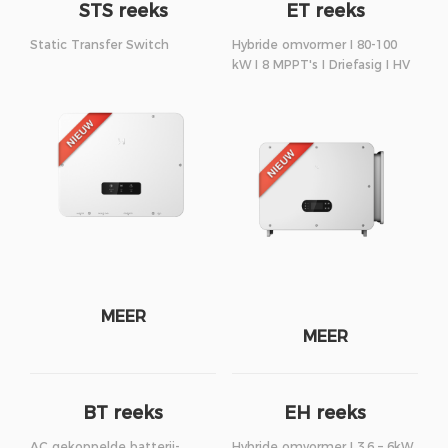
STS reeks
ET reeks
Static Transfer Switch
Hybride omvormer I 80-100
kW I 8 MPPT's I Driefasig I HV
MEER
MEER
BT reeks
EH reeks
AC gekoppelde batterij-
Hybride omvormer I 3,6 – 6kW