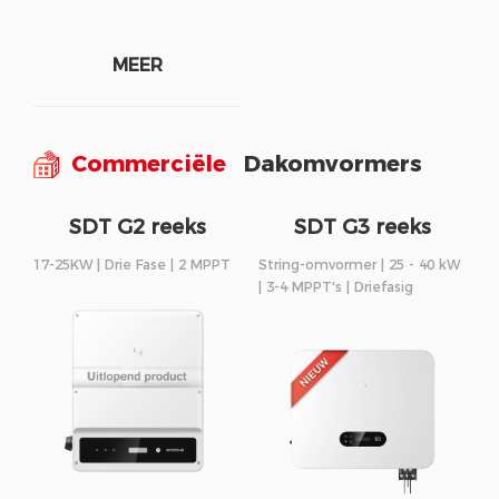
MEER
Commerciële
Dakomvormers
SDT G2 reeks
SDT G3 reeks
17-25KW | Drie Fase | 2 MPPT
String-omvormer | 25 - 40 kW
| 3-4 MPPT's | Driefasig