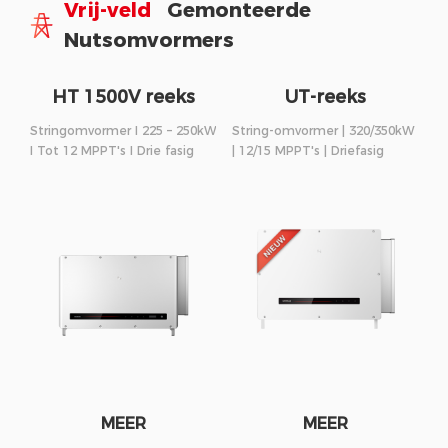
Vrij-veld
Gemonteerde
Nutsomvormers
HT 1500V reeks
UT-reeks
Stringomvormer I 225 – 250kW
String-omvormer | 320/350kW
I Tot 12 MPPT's I Drie fasig
| 12/15 MPPT's | Driefasig
MEER
MEER