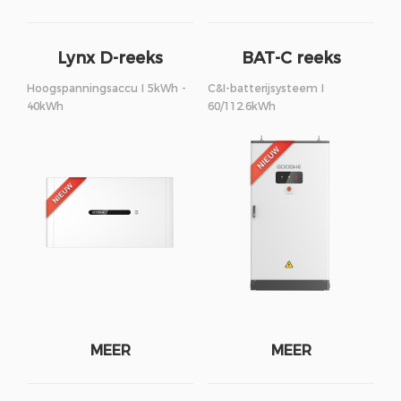
Lynx D-reeks
BAT-C reeks
Hoogspanningsaccu I 5kWh -
C&I-batterijsysteem I
40kWh
60/112.6kWh
MEER
MEER