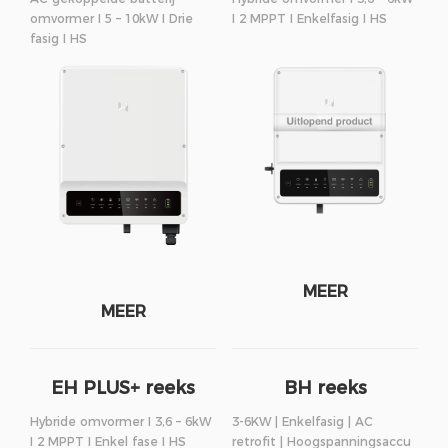
omvormer I 5 – 10kW I Drie
I 2 MPPT I Enkelfasig I HS
fasig I HS
MEER
MEER
EH PLUS+ reeks
BH reeks
Hybride omvormer I 3,6 – 6kW
3-6KW | Enkelfasig | AC
I 2 MPPT I Enkel fase I HS
retrofit | Hoogspanningsaccu