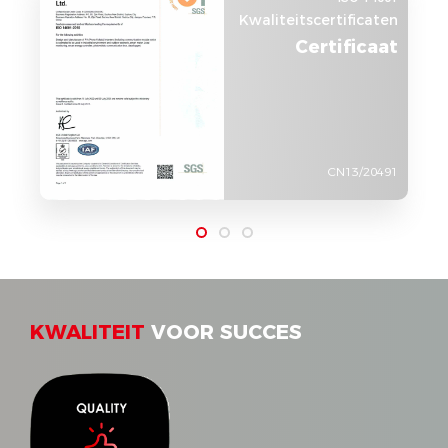
Kwaliteitscertificaten
Certificaat
CN13/20491
KWALITEIT
VOOR SUCCES