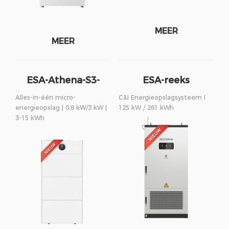
MEER
MEER
ESA-Athena-S3-
ESA-reeks
reeks
Alles-in-één micro-
C&I Energieopslagsysteem I
energieopslag | 0,8 kW/3 kW |
125 kW / 261 kWh
3-15 kWh