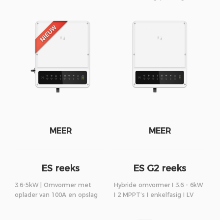
MEER
MEER
ES reeks
ES G2 reeks
3.6-5kW | Omvormer met
Hybride omvormer I 3.6 - 6kW
oplader van 100A en opslag
I 2 MPPT’s I enkelfasig I LV