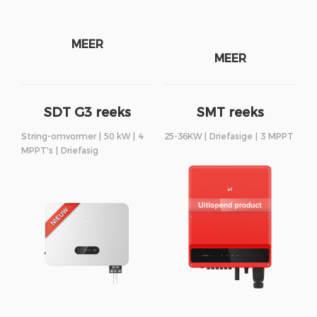
MEER
MEER
SDT G3 reeks
SMT reeks
String-omvormer | 50 kW | 4
25-36KW | Driefasige | 3 MPPT
MPPT's | Driefasig