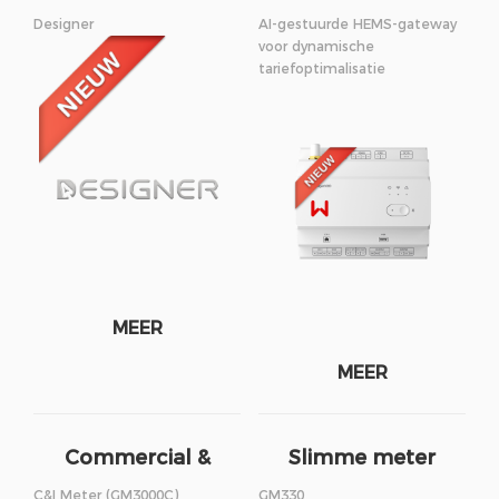
Designer
AI-gestuurde HEMS-gateway
voor dynamische
tariefoptimalisatie
MEER
MEER
Commercial &
Slimme meter
Industrial Meter
C&I Meter (GM3000C)
GM330