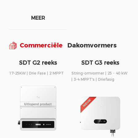
MEER
Commerciële
Dakomvormers
SDT G2 reeks
SDT G3 reeks
17-25KW | Drie Fase | 2 MPPT
String-omvormer | 25 - 40 kW
| 3-4 MPPT's | Driefasig