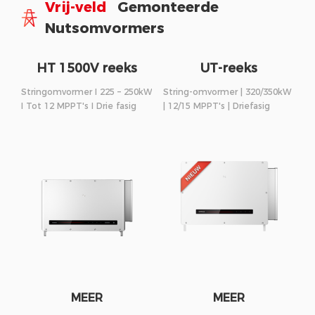
Vrij-veld
Gemonteerde
Nutsomvormers
HT 1500V reeks
UT-reeks
Stringomvormer I 225 – 250kW
String-omvormer | 320/350kW
I Tot 12 MPPT's I Drie fasig
| 12/15 MPPT's | Driefasig
MEER
MEER