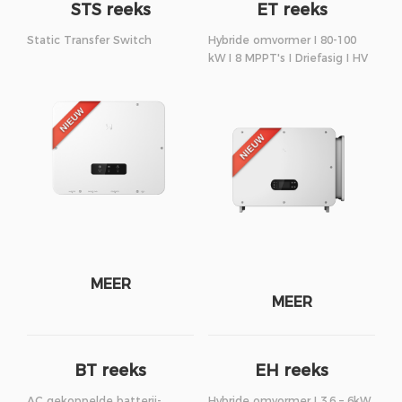
STS reeks
ET reeks
Static Transfer Switch
Hybride omvormer I 80-100
kW I 8 MPPT's I Driefasig I HV
MEER
MEER
BT reeks
EH reeks
AC gekoppelde batterij-
Hybride omvormer I 3,6 – 6kW