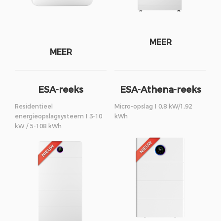
MEER
MEER
ESA-reeks
ESA-Athena-reeks
Residentieel
Micro-opslag I 0,8 kW/1,92
energieopslagsysteem I 3-10
kWh
kW / 5-108 kWh