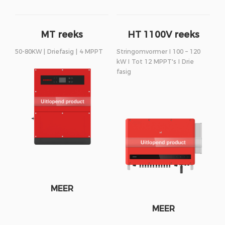
MT reeks
HT 1100V reeks
50-80KW | Driefasig | 4 MPPT
Stringomvormer I 100 – 120
kW I Tot 12 MPPT's I Drie
fasig
MEER
MEER