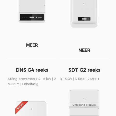
MEER
MEER
DNS G4 reeks
SDT G2 reeks
String-omvormer I 3 - 6 kW | 2
4-15KW | 3-fase | 2 MPPT
MPPT's | Enkelfasig