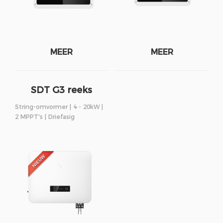
MEER
MEER
SDT G3 reeks
String-omvormer | 4 - 20kW |
2 MPPT's | Driefasig