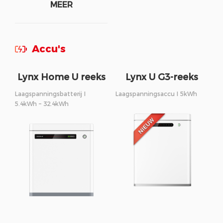
MEER
Accu's
Lynx Home U reeks
Lynx U G3-reeks
Laagspanningsbatterij I
Laagspanningsaccu I 5kWh
5.4kWh – 32.4kWh