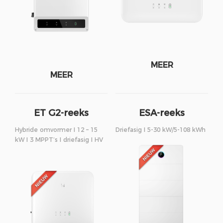
MEER
MEER
ET G2-reeks
ESA-reeks
Hybride omvormer I 12 – 15
Driefasig I 5-30 kW/5-108 kWh
kW I 3 MPPT’s I driefasig I HV