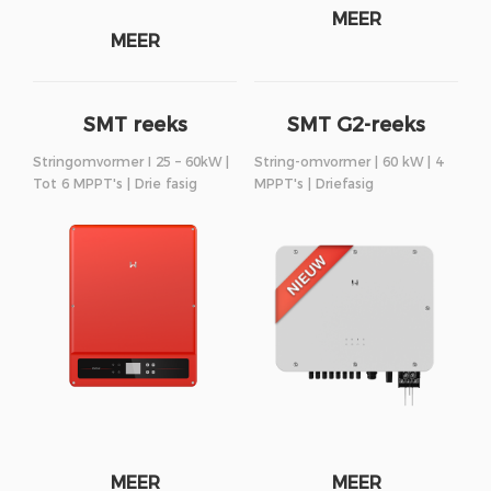
MEER
MEER
SMT reeks
SMT G2-reeks
Stringomvormer I 25 – 60kW |
String-omvormer | 60 kW | 4
Tot 6 MPPT's | Drie fasig
MPPT's | Driefasig
MEER
MEER