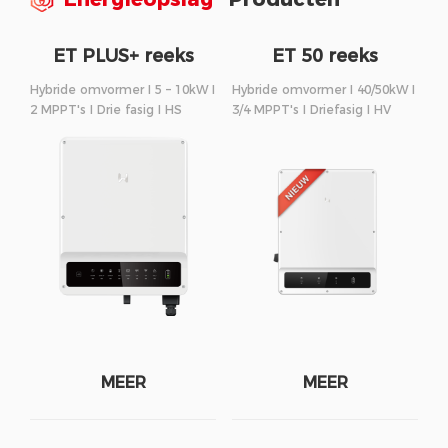
ET PLUS+ reeks
ET 50 reeks
Hybride omvormer I 5 – 10kW I
Hybride omvormer I 40/50kW I
2 MPPT's I Drie fasig I HS
3/4 MPPT's I Driefasig I HV
MEER
MEER