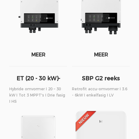
MEER
MEER
ET (20 - 30 kW)-
SBP G2 reeks
reeks
Hybride omvormer I 20 – 30
Retrofit accu-omvormer I 3.6
kW I Tot 3 MPPT's I Drie fasig
- 6kW I enkelfasig I LV
I HS