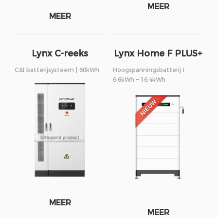
MEER
MEER
Lynx C-reeks
Lynx Home F PLUS+
reeks
C&I batterijsysteem | 60kWh
Hoogspanningsbatterij I
6.6kWh – 16.4kWh
MEER
MEER