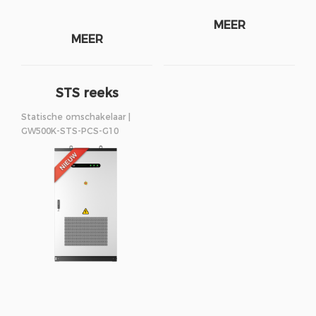
MEER
MEER
STS reeks
250/500kW
Statische omschakelaar |
GW500K-STS-PCS-G10