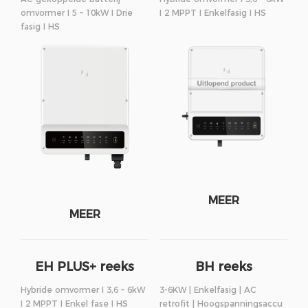
omvormer I 5 – 10kW I Drie
I 2 MPPT I Enkelfasig I HS
fasig I HS
MEER
MEER
EH PLUS+ reeks
BH reeks
Hybride omvormer I 3,6 – 6kW
3-6KW | Enkelfasig | AC
I 2 MPPT I Enkel fase I HS
retrofit | Hoogspanningsaccu