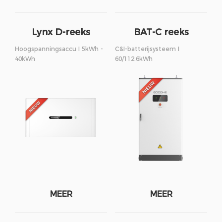
Lynx D-reeks
BAT-C reeks
Hoogspanningsaccu I 5kWh -
C&I-batterijsysteem I
40kWh
60/112.6kWh
MEER
MEER