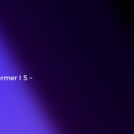
rmer I 5 –