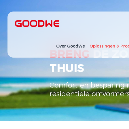
Over GoodWe
Oplossingen & Pro
BRENG
DE ZO
THUIS
Comfort en besparing
residentiële omvormer