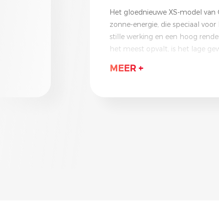
Het gloednieuwe XS-model van G
zonne-energie, die speciaal voo
stille werking en een hoog rende
het meest opvalt, is het lage ge
te vergelijken formaat. Hierdoor i
MEER +
Opmerkelijk is dat hij een DC-in
Europa een maximale efficiënti
omvormer zowel met LAN & Wif