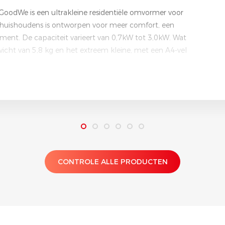
oodWe is een ultrakleine residentiële omvormer voor
r huishoudens is ontworpen voor meer comfort, een
ment. De capaciteit varieert van 0,7kW tot 3,0kW. Wat
wicht van 5,8 kg en het extreem kleine, met een A4-vel
s hij bijzonder gemakkelijk te dragen en te installeren.
put overdimensionering heeft van 130% en dat hij in
e van 97.2% kan bereiken. Gemakshalve kan deze
i communiceren.
CONTROLE ALLE PRODUCTEN