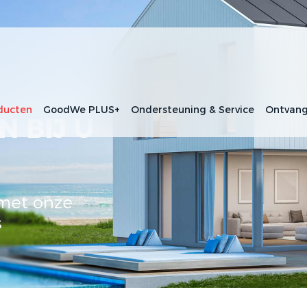
ducten
GoodWe PLUS+
Ondersteuning & Service
Ontvang
N BIJ U
 met onze
s