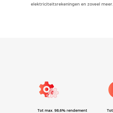
elektriciteitsrekeningen en zoveel meer
rendement
Tot 200% DC-overcapaciteit
110