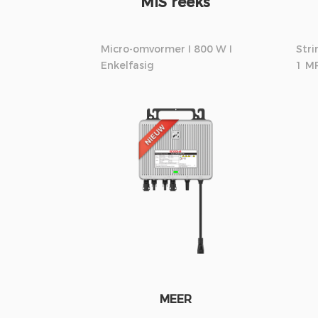
MIS reeks
Micro-omvormer I 800 W I
Stri
Enkelfasig
1 MP
MEER