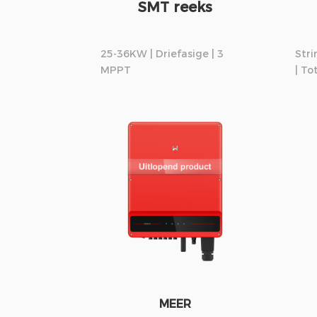
SMT reeks
25-36KW | Driefasige | 3
Str
MPPT
| To
MEER