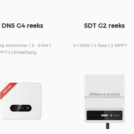
DNS G4 reeks
SDT G2 reeks
ng-omvormer I 3 - 6 kW |
4-15KW | 3-fase | 2 MPPT
PT's | Enkelfasig