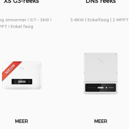
XS G3-reeks
DNS reeks
ng omvormer I 0,7 – 3kW I
3-6KW | Enkelfasig | 2 MPPT
PT I Enkel fasig
MEER
MEER