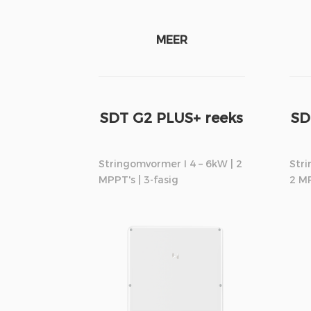
MEER
SDT G2 PLUS+ reeks
SD
Stringomvormer I 4 – 6kW | 2
Stri
MPPT's | 3-fasig
2 MP