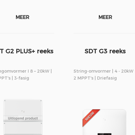
MEER
MEER
T G2 PLUS+ reeks
SDT G3 reeks
ngomvormer I 8 – 20kW |
String-omvormer | 4 - 20kW 
PT's | 3-fasig
2 MPPT's | Driefasig