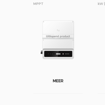
MPPT
kW |
MEER