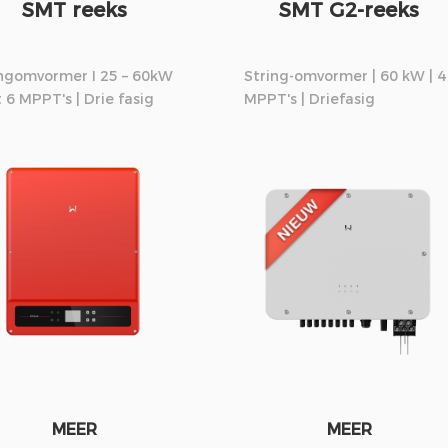
SMT reeks
SMT G2-reeks
ingomvormer I 25 – 60kW
String-omvormer | 60 kW | 4
t 6 MPPT's | Drie fasig
MPPT's | Driefasig
MEER
MEER