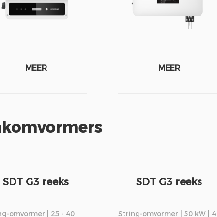
MEER
MEER
komvormers
SDT G3 reeks
SDT G3 reeks
ng-omvormer | 25 - 40
String-omvormer | 50 kW | 4