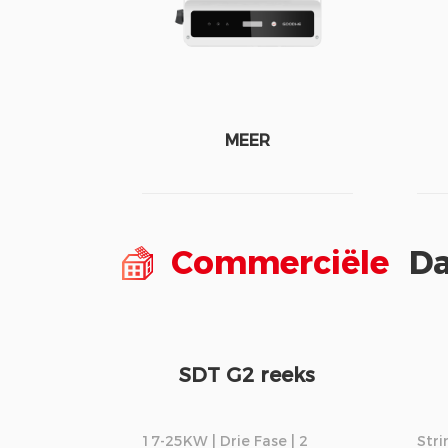
MEER
Commerciële
Da
SDT G2 reeks
17-25KW | Drie Fase | 2
Stri