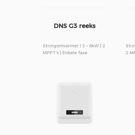
DNS G3 reeks
Stringomvormer I 3 – 6kW | 2
Stri
MPPT's | Enkele fase
2 MP