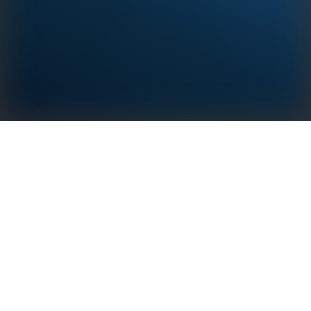
De SCB2000 (communicatiebox voor zonne-energie)
integreert de volgende componenten: een PLC-
communicatiekaart, een Ezlogger Pro-kaart voor het
verzamelen van gegevens, een (optionele) GPRS-
module, een (optionele) switch voor een
glasvezelnetwerk en een driefasen/enkelfase-
schakelaar.