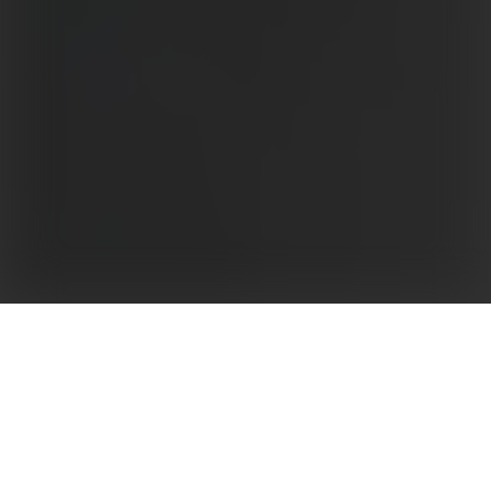
De omvormers uit de MT-serie van GoodWe zijn
ideaal voor grote en middelgrote
distributieprojecten – met name voor grote daken
van bedrijfspanden en voor energiefarms. De serie
heeft een geavanceerde topologie en innovatieve