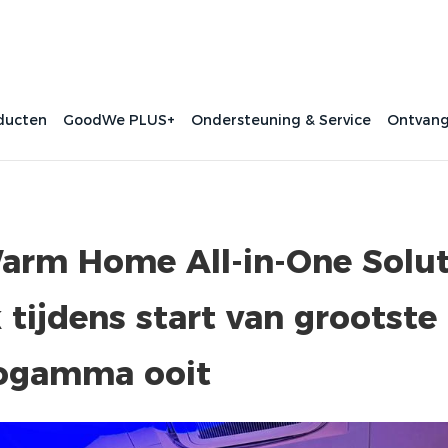
ducten
GoodWe PLUS+
Ondersteuning & Service
Ontvang
rm Home All-in-One Soluti
 tijdens start van grootste
rogamma ooit