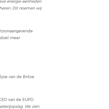
ieve energie-eenheden.
heren. Dit noemen wij
t toonaangevende
 doel meer
yse van de Britse
n CEO van de EUPD
tterijopslag. We zien