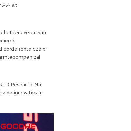
s PV- en
op het renoveren van
ncierde
dieerde renteloze of
 warmtepompen zal
EUPD Research. Na
sche innovaties in