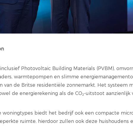
on
nclusief Photovoltaic Building Materials (PVBM), omvo
-laders, warmtepompen en slimme energiemanagementop
n van de Britse residentiële zonnemarkt. Het systeem 
el de energierekening als de CO₂-uitstoot aanzienlijk v
ale woningtypes biedt het bedrijf ook een compacte micr
perkte ruimte, hierdoor zullen ook deze huishoudens 