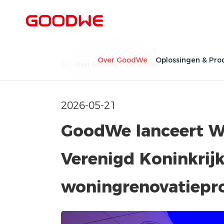
Over GoodWe
Oplossingen & Pro
>
Over GoodWe
>
Zie Nieuws
2026-05-21
GoodWe lanceert Wa
Verenigd Koninkrijk
woningrenovatiep