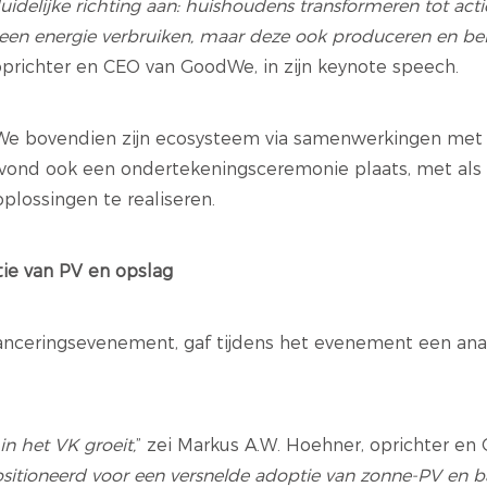
idelijke richting aan: huishoudens transformeren tot act
leen energie verbruiken, maar deze ook produceren en be
oprichter en CEO van GoodWe, in zijn keynote speech.
dWe bovendien zijn ecosysteem via samenwerkingen me
j vond ook een ondertekeningsceremonie plaats, met als
lossingen te realiseren.
tie van PV en opslag
anceringsevenement, gaf tijdens het evenement een anal
in het VK groeit,
” zei Markus A.W. Hoehner, oprichter e
sitioneerd voor een versnelde adoptie van zonne-PV en ba