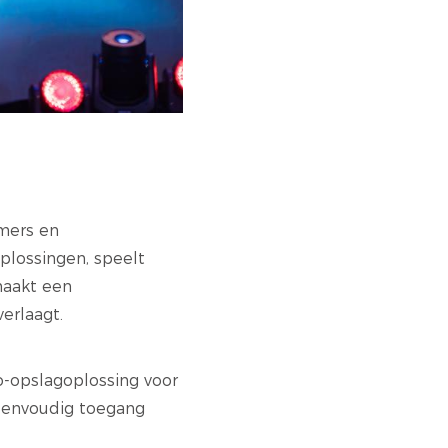
rmers en
lossingen, speelt
maakt een
erlaagt.
o-opslagoplossing voor
eenvoudig toegang