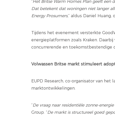
“
Het Britse Warm Homes Plan geeft een du
Dat betekent dat woningen niet langer al
Energy Prosumers,
” aldus Daniel Huang, 
Tijdens het evenement versterkte Goo
energieplatformen zoals Kraken. Daarbi
concurrerende en toekomstbestendige op
Volwassen Britse markt stimuleert adop
EUPD Research, co-organisator van het l
marktontwikkelingen.
“
De vraag naar residentiële zonne-energie 
Group. “
De markt is structureel goed gepo