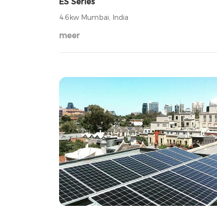
ES Series
4.6kw Mumbai, India
meer