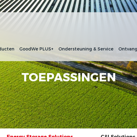
ducten
GoodWe PLUS+
Ondersteuning & Service
Ontvang
TOEPASSINGEN
Energy Storage Solutions
C&I Solutions