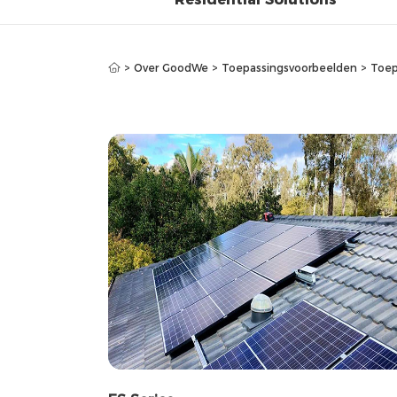
>
Over GoodWe
>
Toepassingsvoorbeelden
>
Toep