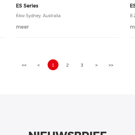
ES Series
ES
6kw Sydney, Australia
8.
meer
m
<<
<
1
2
3
>
>>