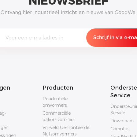
NIEUWSBRIEF
Ontvang hier industrieel inzicht en nieuws van GoodWe.
ngen
Producten
Onderste
Service
Residentiële
omvormers
Ondersteuni
Service
ag-
Commerciële
dakomvormers
Downloads
ngen
Vrij-veld Gemonteerde
Garantie
Nutsomvormers
ssingen
GoodWe PL