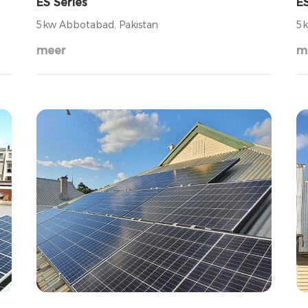
ES Series
ES
5kw Abbotabad, Pakistan
5k
meer
m