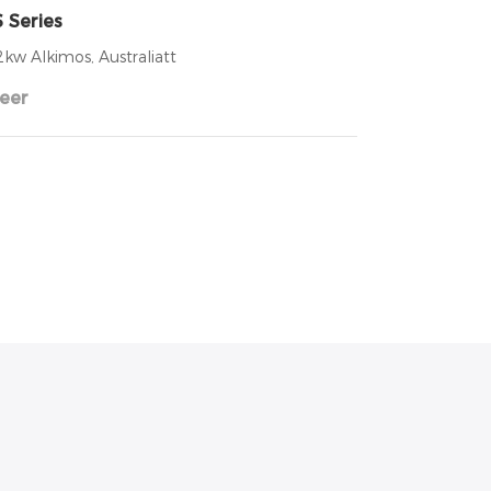
 Series
2kw Alkimos, Australiatt
eer