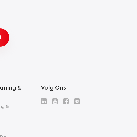
uning &
Volg Ons
ng &
US+