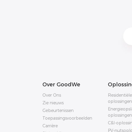
Over GoodWe
Oplossi
Over Ons
Residentiële
oplossingen
Zie nieuws
Energieopsl
Gebeurtenissen
oplossingen
Toepassingsvoorbeelden
C&I-oplossi
Carrière
PV-nutsoplo